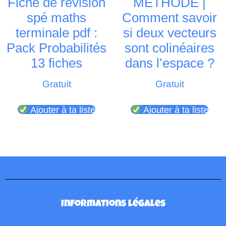
Fiche de révision
MÉTHODE |
spé maths
Comment savoir
terminale pdf :
si deux vecteurs
Pack Probabilités
sont colinéaires
13 fiches
dans l’espace ?
Gratuit
Gratuit
Ajouter à ta liste
Ajouter à ta liste
Informations légales