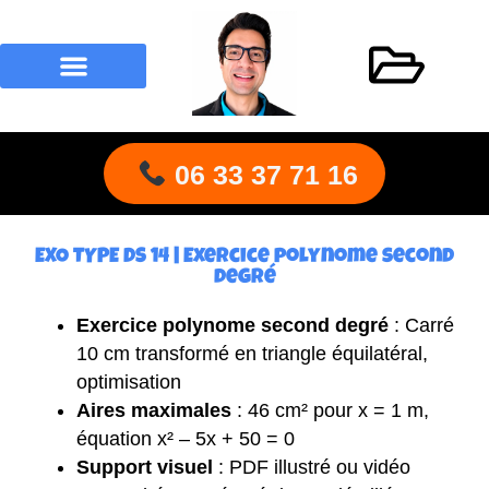
Recherche de produits
06 33 37 71 16
EXO TYPE DS 14 | Exercice polynome second
degré
Exercice polynome second degré
: Carré
10 cm transformé en triangle équilatéral,
optimisation
Aires maximales
: 46 cm² pour x = 1 m,
équation x² – 5x + 50 = 0
Support visuel
: PDF illustré ou vidéo