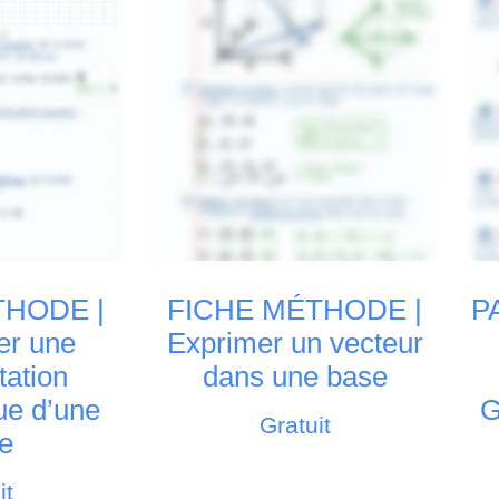
THODE |
FICHE MÉTHODE |
P
er une
Exprimer un vecteur
tation
dans une base
ue d’une
G
Gratuit
te
it