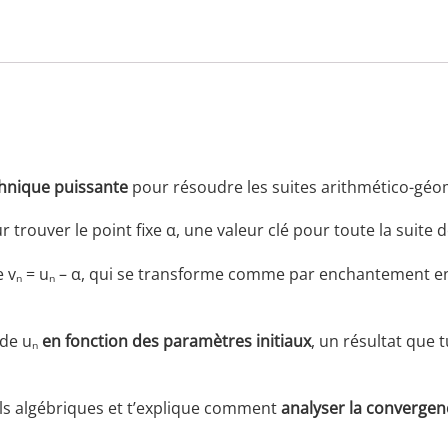
hnique puissante
pour résoudre les suites arithmético-géom
rouver le point fixe α, une valeur clé pour toute la suite de
aire vₙ = uₙ – α, qui se transforme comme par enchantement 
 de uₙ
en fonction des paramètres initiaux
, un résultat que 
culs algébriques et t’explique comment
analyser la convergen