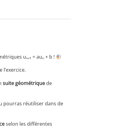
étriques uₙ₊₁ = auₙ + b !
 l’exercice.
en
suite géométrique
de
tu pourras réutiliser dans de
ce
selon les différentes