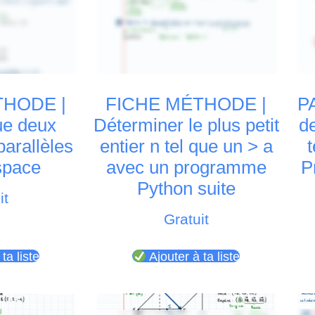
THODE |
FICHE MÉTHODE |
P
ue deux
Déterminer le plus petit
d
parallèles
entier n tel que un > a
t
space
avec un programme
P
Python suite
it
Gratuit
ta liste
Ajouter à ta liste