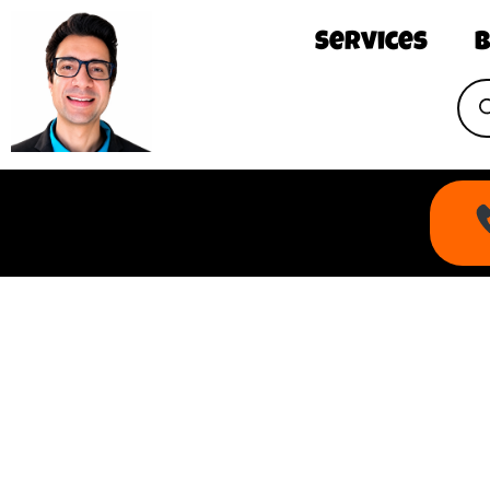
Services
B